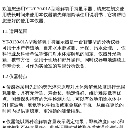
欢迎您选用YT-9130-01A型溶解氧手持显示器，请您在初次使
用或长时间未使用本仪器前先详细阅读使用说明书，它将帮助
您更好的使用本仪器。
1.1 适用范围
YT-9130-01A型溶解氧手持显示器是一台智能型的分析仪器，
可用于水产养殖场、自来水水源监测、环保、污水处理厂、饮
料行业及科研单位等部门对水体溶解氧的测定。仪器外形新
颖、携带方便，适用于现场和野外操作。同时仪器电池连续工
作寿命长，可作为实验室的常规分析设备。
1.2 仪器特点
● 传感器采用先进的荧光淬灭原理对水体溶解氧浓度进行无损
耗测量，具有无污染、寿命长、稳定性好、维护难度低等优
点。测量探头特有的光学检测方法，可以有效地消除水体中
PH 值波动、氨氮等化学物质或重金属的干扰，从而在更长的
时间内提供更稳定、更准确的测量结果。
● 仪器能以两种溶解氧含量表示测定结果，即氧浓度(mg/L)和
氧的饱和百分含量(%)，此外还同时对被测介质的温度进行测