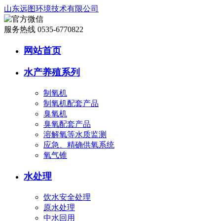
山东远图环境技术有限公司
服务热线 0535-6770822
网站首页
水产养殖系列
制氧机
制氧机配套产品
臭氧机
臭氧配套产品
溶解氧等水质监测
应急、精确供氧系统
氧气锥
水处理
饮水安全处理
原水处理
中水回用