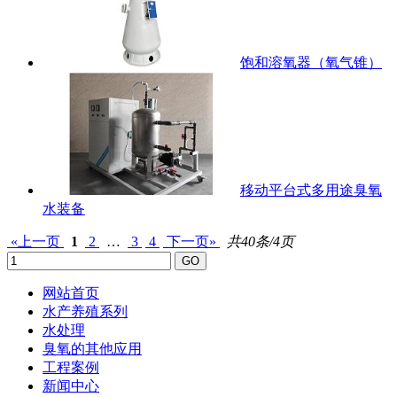
饱和溶氧器（氧气锥）
移动平台式多用途臭氧
水装备
«上一页
1
2
…
3
4
下一页»
共40条/4页
网站首页
水产养殖系列
水处理
臭氧的其他应用
工程案例
新闻中心