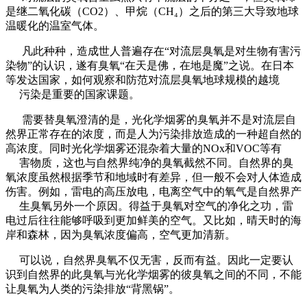
是继二氧化碳（CO2）、甲烷（CH₄）之后的第三大导致地球
温暖化的温室气体。
凡此种种，造成世人普遍存在“对流层臭氧是对生物有害污
染物”的认识，遂有臭氧“在天是佛，在地是魔”之说。在日本
等发达国家，如何观察和防范对流层臭氧地球规模的越境
污染是重要的国家课题。
需要替臭氧澄清的是，光化学烟雾的臭氧并不是对流层自
然界正常存在的浓度，而是人为污染排放造成的一种超自然的
高浓度。同时光化学烟雾还混杂着大量的NOx和VOC等有
害物质，这也与自然界纯净的臭氧截然不同。自然界的臭
氧浓度虽然根据季节和地域时有差异，但一般不会对人体造成
伤害。例如，雷电的高压放电，电离空气中的氧气是自然界产
生臭氧另外一个原因。得益于臭氧对空气的净化之功，雷
电过后往往能够呼吸到更加鲜美的空气。又比如，晴天时的海
岸和森林，因为臭氧浓度偏高，空气更加清新。
可以说，自然界臭氧不仅无害，反而有益。因此一定要认
识到自然界的此臭氧与光化学烟雾的彼臭氧之间的不同，不能
让臭氧为人类的污染排放“背黑锅”。