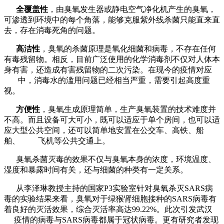
全覆盖性
，由臭氧发生器或静电空气净化机产生的臭氧，
可渗透到环境中的每个角落，能够克服紫外线杀菌只能直来直
去，存在消毒死角的问题。
高洁性
，臭氧的杀菌原理是氧化细菌和病毒，不存在任何
有毒残留物。相反，目前广泛使用的化学消毒剂不仅对人体本
身有害，还造成有害残留物的二次污染。在现今的疫情对应
中，消毒水的滥用问题已经相当严重，需要引起高度重
视。
方便性
，臭氧生成原理简单，生产臭氧装置的技术难度并
不高。而且设备可大可小，既可以适应于单个房间，也可以适
应大型公共空间，还可以简单地安置在公交车、高铁、船
舶、 飞机等公共交通上。
臭氧杀菌灭毒的效果不仅与臭氧本身的浓度，环境温度、
湿度和暴露时间有关，还与细菌的种类有一定关系。
从李泽琳教授主持的国家P3实验室针对臭氧杀灭SARS病
毒的实验结果来看，臭氧对于绿猴肾细胞接种的SARS病毒有
着良好的灭活效果，综合灭活率高达99.22%。此次引发武汉
疫情的病毒与SARS病毒都属于冠状病毒。更有研究者发现