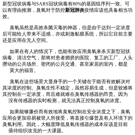
新型冠状病毒与SARS冠状病毒有80%的基因组序列一致。可
以有理由推测，臭氧对于防控
新冠肺炎
疫情应该也具备相当功
效。
臭氧虽然是高效杀菌灭毒的神器，但是由于达到一定浓度
后可能给人带来不适感，亦或刺激黏膜系统，所以它目前主要
还是应用在无人空间。
如果在有人的情况下，也能有效应用臭氧来杀灭新型冠状
病毒、清洁空气，那将对患者拥挤的医院、复工的工厂、人头
攒动的公共场所、密闭的公共交通、甚至家居的室内，都是
莫大的福音。
臭氧在这些场景大显身手的一个关键在于能否有效解决对
其浓度的控制。臭氧生性不稳定，虽然容易生成，但是较难将
其控制在一定浓度，而且难就难在臭氧传感器的昂贵。因为
没有传感器的实时检测，就无法真正控制臭氧的浓度。
如果能够廉价而有效地将臭氧控制在安全浓度之下，臭氧
应用会更加容易被世人所接受，将直接引爆普及有人环境下的
臭氧利用。因此，大幅度降低臭氧传感器的成本应该是目前
亟待组织攻克的一大课题。