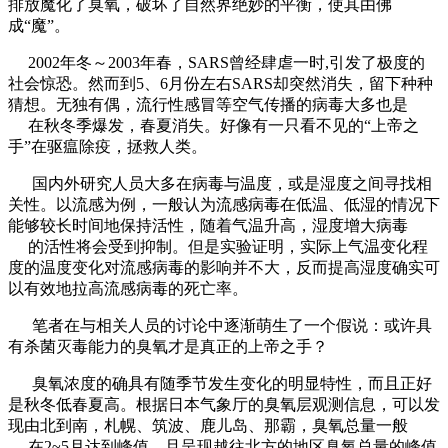
排放魔化了臭氧，破坏了自然界绝妙的平衡，使其由佛
成“魔”。
2002年冬～2003年春，SARS曾经肆虐一时,引发了极度的
社会惊恐。然而到5、6月份左右SARS却突然消失，留下种种
猜想。无独有偶，流行性感冒等空气传播的病毒大多也是
在秋冬季爆发，春夏消失。好像有一只看不见的“上帝之
手”在驱瘟除疫，拯救人类。
国内外研究人员大多在病毒与温度，或是湿度之间寻找相
关性。以流感为例，一般认为流感病毒在低温、低湿的情况下
能够较长时间地保持活性，随着气温升高，湿度增大病毒
的活性将会受到抑制。但是实验证明，实际上气温变化程
度的温度变化对流感病毒的影响并不大，反而提高湿度确实可
以有效地拉高流感病毒的死亡率。
笔者在与相关人员的讨论中逐渐萌生了一个假说：或许具
有杀菌灭毒能力的臭氧才是真正的上帝之手？
臭氧浓度的确具有随季节发生变化的明显特性，而且正好
是秋冬低春夏高。根据日本气象厅的臭氧层观测信息，可以发
现由北到南，札幌、筑波、鹿儿岛、那霸，臭氧总量一般
在2~5月达到峰值，且呈现越往北方的地区臭氧总量的峰值