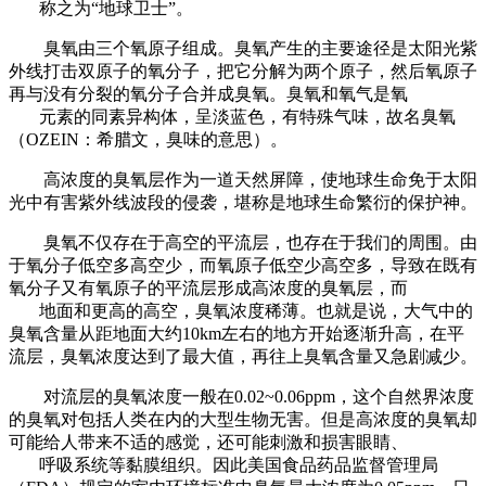
称之为“地球卫士”。
臭氧由三个氧原子组成。臭氧产生的主要途径是太阳光紫
外线打击双原子的氧分子，把它分解为两个原子，然后氧原子
再与没有分裂的氧分子合并成臭氧。臭氧和氧气是氧
元素的同素异构体，呈淡蓝色，有特殊气味，故名臭氧
（OZEIN：希腊文，臭味的意思）。
高浓度的臭氧层作为一道天然屏障，使地球生命免于太阳
光中有害紫外线波段的侵袭，堪称是地球生命繁衍的保护神。
臭氧不仅存在于高空的平流层，也存在于我们的周围。由
于氧分子低空多高空少，而氧原子低空少高空多，导致在既有
氧分子又有氧原子的平流层形成高浓度的臭氧层，而
地面和更高的高空，臭氧浓度稀薄。也就是说，大气中的
臭氧含量从距地面大约10km左右的地方开始逐渐升高，在平
流层，臭氧浓度达到了最大值，再往上臭氧含量又急剧减少。
对流层的臭氧浓度一般在0.02~0.06ppm，这个自然界浓度
的臭氧对包括人类在内的大型生物无害。但是高浓度的臭氧却
可能给人带来不适的感觉，还可能刺激和损害眼睛、
呼吸系统等黏膜组织。因此美国食品药品监督管理局