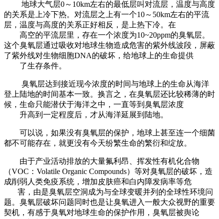
地球大气层0～10km左右的最低层叫对流层，温度与高度
的关系是上冷下热。对流层之上有一个10～50km左右的平流
层，温度与高度的关系正好相反，是上热下冷。在
高空的平流层里，存在一个浓度为10~20ppm的臭氧层。
这个臭氧层通过吸收对地球生物造成危害的紫外线波段，屏蔽
了紫外线对生物细胞DNA的破坏，给地球上的生命提供
了生存条件。
臭氧层达到接近现今浓度的时间与地球上的生命从海洋
登上陆地的时间基本一致。换言之，在臭氧层还比较稀薄的时
候，生命只能潜伏于海洋之中，一直等到臭氧层浓度
升高到一定程度后，才从海洋延展到陆地。
可以说，如果没有臭氧层的保护，地球上甚至连一个细菌
都不可能存在，就更没有今天纷繁生命的繁衍和绽放。
由于产业活动排放的大量氟利昂、挥发性有机化合物
（VOC：Volatile Organic Compounds）等对臭氧层的破坏，造
成削弱人类免疫系统，增加皮肤癌和白内障发病率等危
害，由是臭氧层空洞成为与全球变暖并列的全球性环境问
题。臭氧层破坏问题同时也是让臭氧进入一般大众视野的重要
契机，有感于臭氧对地球生命的保护作用，臭氧层被舆论