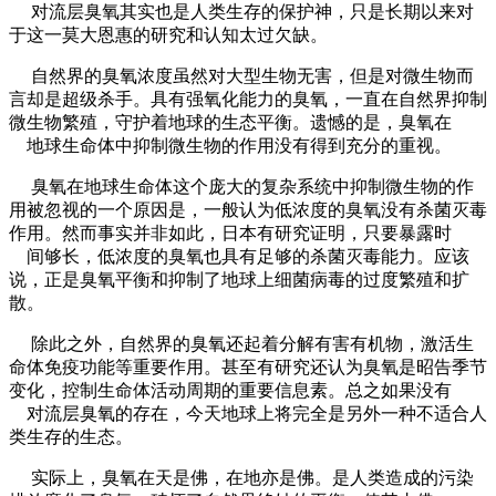
对流层臭氧其实也是人类生存的保护神，只是长期以来对
于这一莫大恩惠的研究和认知太过欠缺。
自然界的臭氧浓度虽然对大型生物无害，但是对微生物而
言却是超级杀手。具有强氧化能力的臭氧，一直在自然界抑制
微生物繁殖，守护着地球的生态平衡。遗憾的是，臭氧在
地球生命体中抑制微生物的作用没有得到充分的重视。
臭氧在地球生命体这个庞大的复杂系统中抑制微生物的作
用被忽视的一个原因是，一般认为低浓度的臭氧没有杀菌灭毒
作用。然而事实并非如此，日本有研究证明，只要暴露时
间够长，低浓度的臭氧也具有足够的杀菌灭毒能力。应该
说，正是臭氧平衡和抑制了地球上细菌病毒的过度繁殖和扩
散。
除此之外，自然界的臭氧还起着分解有害有机物，激活生
命体免疫功能等重要作用。甚至有研究还认为臭氧是昭告季节
变化，控制生命体活动周期的重要信息素。总之如果没有
对流层臭氧的存在，今天地球上将完全是另外一种不适合人
类生存的生态。
实际上，臭氧在天是佛，在地亦是佛。是人类造成的污染