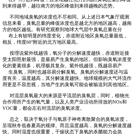
到来得越早，越往南方的地区峰值到来得越晚的态势。
不同地域臭氧的浓度也不尽相同。从上述日本气象厅观测
信息来看，臭氧总量的峰值浓度也是越北方的地区越高，越南
方的地区越低。有研究观察到地球大气层中臭氧总量在分
布上有较明显的纬度变化，赤道附近地区臭氧总量最低，
相反，纬度60°附近的北方地区最高。
按理说紫外线越强，氧分子的分解速度越快，赤道附近接
受太阳照射最强，是最易产生臭氧的地区。但影响臭氧浓度变
化的要素很多，机理极其复杂。紫外线越强，既越容易产
生臭氧，同时也越容易分解臭氧。臭氧的分解速度还与温
度有关，温度越高，其分解速度越快。地球规模的大气环流作
用更是不容忽视，当地产生的臭氧可能会被输送到其他地区。
对流层臭氧最大的来源是平流层的臭氧层，同时，植物光
合作用所产生的氧气量，以及人类产业活动所排放的NOx和
VOC量，都会左右对流层的臭氧浓度。
总之，取决于氧分子与氧原子神奇离散聚合的臭氧浓度，
呈现秋冬低春夏高的规律。而且温度越高，臭氧的分解速度越
快。同时湿度也很重要，干燥状态下臭氧的杀菌能力会急