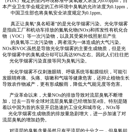
（FDA）规定的室内环境标准中臭氧最大浓度为0.05ppm，日
本产业卫生学会规定的工作环境中臭氧的允许浓度为0.1ppm，
中国卫生部也将臭氧安全浓度规定为0.1ppm。
真正让臭氧“臭名昭著”的是光化学烟雾污染。光化学烟雾
是指由工厂和机动车排放的氮氧化物(NOx)和挥发性有机化合
物（VOC）等一次污染物，以及其受紫外线照射后产生
的臭氧等二次污染物，两者混为一体造成的大气污染。
NOx和VOC虽然是导致光化学烟雾的主要生成物质，但是光
化学烟雾中的臭氧成分却可以高达90%左右。因此人们往往把
光化学烟雾污染直接等同为臭氧污染。
光化学烟雾不仅刺激眼睛、呼吸系统等黏膜组织，可能引
发眼睛疼痛、头痛、咳嗽和气喘等健康危害，还抑止植物生长
导致农作物减产，更有形成酸雨，降低大气能见度等危害。
产业革命以来，大量NOx的排放导致对流层臭氧不断增
加，过去一百年全球对流层臭氧量已经增加至4倍。特别是随
着以中国为首的东亚开启急速的工业化和城市化，NOx等
光化学烟雾生成物质的排放量急剧增大，进一步加速了对
流层臭氧的增加趋势。
对流层的臭氧含量虽然只有平流层的十分之一，但臭氧却