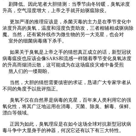
剧降低。因此笔者大胆猜测：当季节由冬转暖，臭氧浓度
升高，空气湿度增大，上帝之手就开始驱瘟除疫。
更加严谨的推理应该是，杀菌灭毒的主力是在季节变化中
浓度升高的臭氧，温度和湿度负责助攻，三者相辅相成驱病除
魔。当然，还有紫外线作为微生物的另一大克星，也会对
室外的细菌病毒痛下杀手。
如果关于臭氧是上帝之手的猜想真正成立的话，新型冠状
病毒瘟疫也应该会像SARS和流感一样随着季节变化臭氧浓度
的升高而烟消云散，这可能成为在这场瘟疫灾难中备受煎
熬人们的一缕期盼。
当然，大胆的猜想需要缜密的求证，恳请广大专家学者从
不同的角度予以批评指正。
臭氧不仅在自然界是病毒的克星，百年来人类利用它的强
氧化性，将其广泛地运用在消毒、灭菌、除臭、解毒、保鲜、
漂白等领域。
正因为如此，臭氧理应是在如今这场全球对抗新型冠状病
毒斗争中大显身手的神器，何况它还有以下有三大特性。