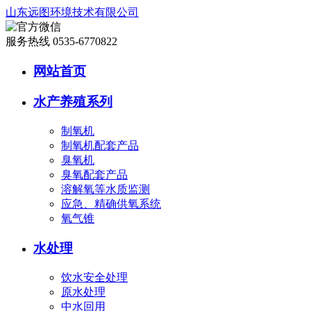
山东远图环境技术有限公司
服务热线 0535-6770822
网站首页
水产养殖系列
制氧机
制氧机配套产品
臭氧机
臭氧配套产品
溶解氧等水质监测
应急、精确供氧系统
氧气锥
水处理
饮水安全处理
原水处理
中水回用